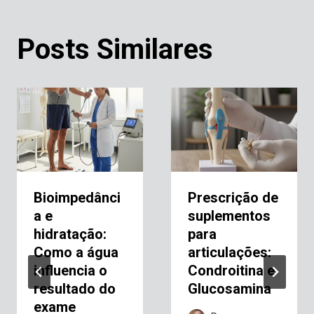
Posts Similares
Bioimpedânci
Prescrição de
a e
suplementos
hidratação:
para
Como a água
articulações:
influencia o
Condroitina e
resultado do
Glucosamina
exame