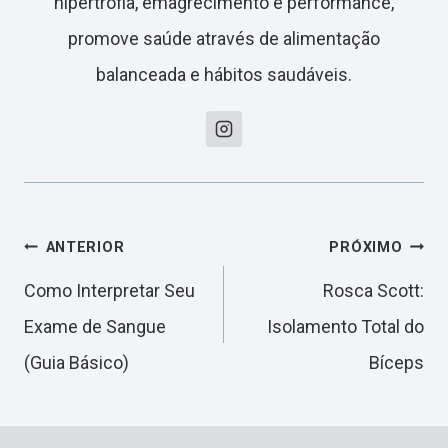
hipertrofia, emagrecimento e performance,
promove saúde através de alimentação
balanceada e hábitos saudáveis.
Navegação
ANTERIOR
PRÓXIMO
Como Interpretar Seu
Rosca Scott:
de
Exame de Sangue
Isolamento Total do
(Guia Básico)
Bíceps
Post