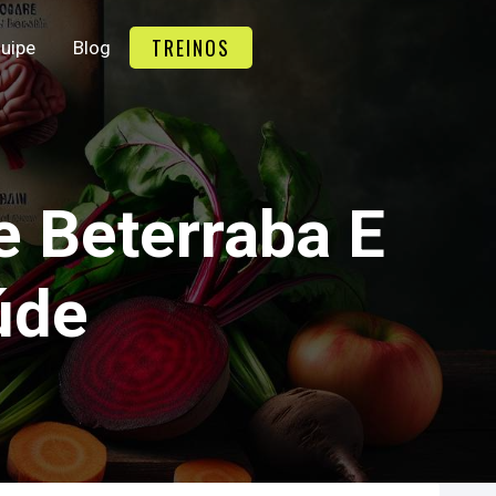
TREINOS
uipe
Blog
 Beterraba E
úde