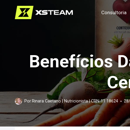
Pular
Consultoria
para
o
Conteúdo
Benefícios 
Ce
Por
Rinara Caetano | Nutricionista | CRN-11 18624
28