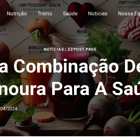
Nutrição
Treino
Saúde
Noticias
Nossa Eq
NOTÍCIAS
|
ZZPOST PAGE
Da Combinação De
noura Para A Sa
/04/2024