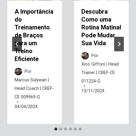
A Importância
Descubra
do
Como uma
Treinamento
Rotina Matinal
de Braços
Pode Mudar
para um
Sua Vida
Treino
Por
Eficiente
Xico Giffoni | Head
Por
Trainer | CREF-CE
Marcus Sulywan |
011224-G
Head Coach | CREF-
13/11/2024
CE 009969-G
04/04/2024