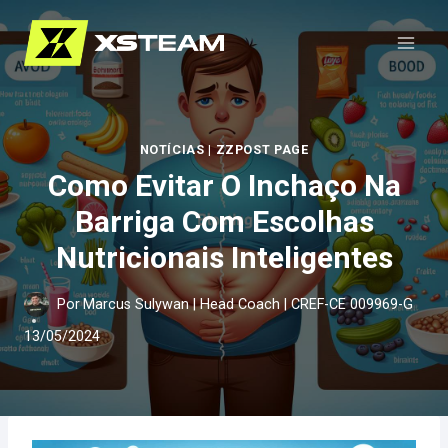
Pular
para
o
Conteúdo
NOTÍCIAS
|
ZZPOST PAGE
Como Evitar O Inchaço Na
Barriga Com Escolhas
Nutricionais Inteligentes
Por
Marcus Sulywan | Head Coach | CREF-CE 009969-G
13/05/2024