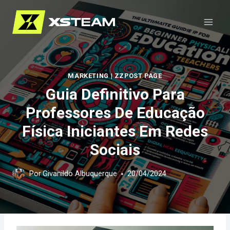
Pular
para
o
Conteúdo
MARKETING
|
ZZPOST PAGE
Guia Definitivo Para
Professores De Educação
Física Iniciantes Em Redes
Sociais
Por
Givanildo Albuquerque
20/04/2024