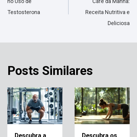
no Uso de
Café da Manhã:
Testosterona
Receita Nutritiva e
Post
Deliciosa
Posts Similares
Descubra a
Descubra os