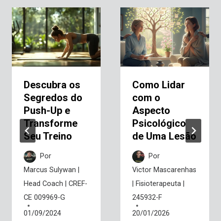
Descubra os
Como Lidar
Segredos do
com o
Push-Up e
Aspecto
Transforme
Psicológico
Seu Treino
de Uma Lesão
Por
Por
Marcus Sulywan |
Victor Mascarenhas
Head Coach | CREF-
| Fisioterapeuta |
CE 009969-G
245932-F
01/09/2024
20/01/2026