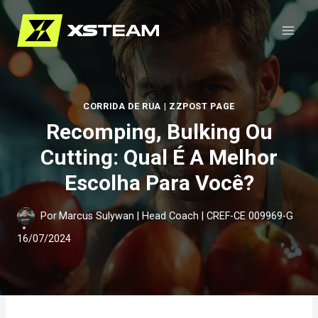
Pular
para
o
Conteúdo
CORRIDA DE RUA
|
ZZPOST PAGE
Recomping, Bulking Ou
Cutting: Qual É A Melhor
Escolha Para Você?
Por
Marcus Sulywan | Head Coach | CREF-CE 009969-G
16/07/2024