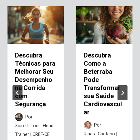
Descubra
Descubra
Técnicas para
Como a
Melhorar Seu
Beterraba
Desempenho
Pode
na Corrida
Transformar
com
sua Saúde
Segurança
Cardiovascul
ar
Por
Por
Xico Giffoni | Head
Rinara Caetano |
Trainer | CREF-CE