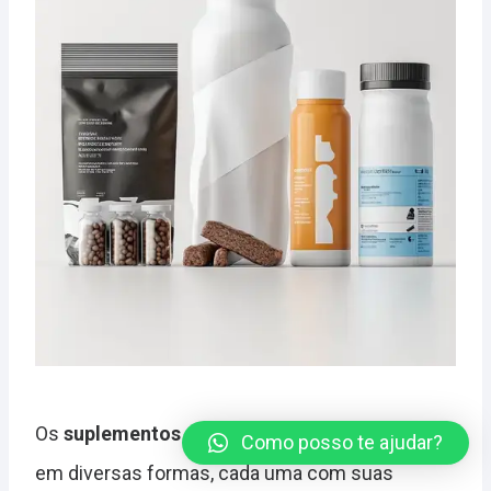
Os
suplementos de proteína
estão disponíveis
Como posso te ajudar?
em diversas formas, cada uma com suas