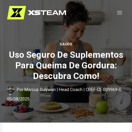
Pular
para
o
Conteúdo
SAÚDE
Uso Seguro De Suplementos
Para Queima De Gordura:
Descubra Como!
Por
Marcus Sulywan | Head Coach | CREF-CE 009969-G
05/08/2025