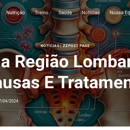
Nutrição
Treino
Saúde
Noticias
Nossa Eq
NOTÍCIAS
|
ZZPOST PAGE
Na Região Lombar
usas E Tratame
7/04/2024