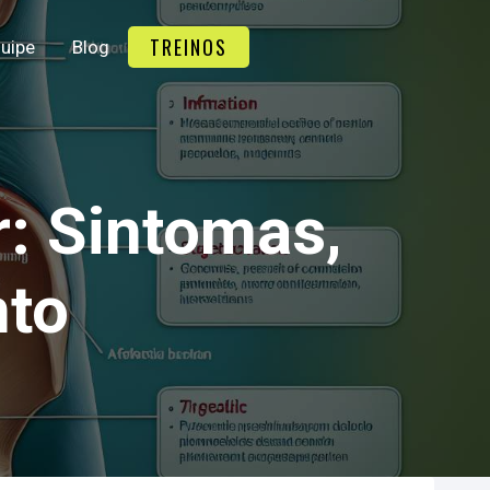
TREINOS
uipe
Blog
: Sintomas,
nto