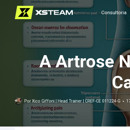
Pular
Consultoria
para
o
Conteúdo
A Artrose 
Ca
Por
Xico Giffoni | Head Trainer | CREF-CE 011224-G
1