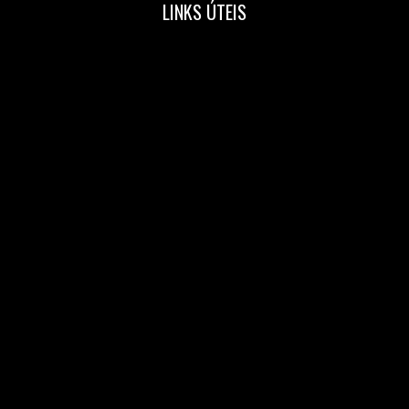
LINKS ÚTEIS
Home
Nossa Equipe
Blog