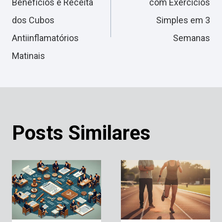
Benefícios e Receita
com Exercícios
dos Cubos
Simples em 3
Post
Antiinflamatórios
Semanas
Matinais
Posts Similares