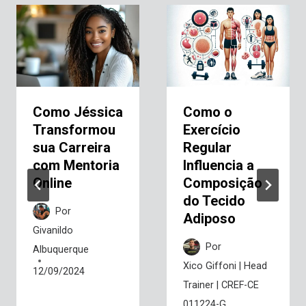
Como Jéssica
Como o
Transformou
Exercício
sua Carreira
Regular
com Mentoria
Influencia a
Online
Composição
do Tecido
Por
Adiposo
Givanildo
Por
Albuquerque
Xico Giffoni | Head
12/09/2024
Trainer | CREF-CE
011224-G