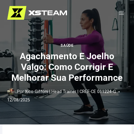
Pular
para
o
Conteúdo
SAÚDE
Agachamento E Joelho
Valgo: Como Corrigir E
Melhorar Sua Performance
Por
Xico Giffoni | Head Trainer | CREF-CE 011224-G
12/08/2025