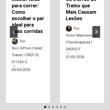
para correr:
Treino que
Como
Mais Causam
escolher o par
Lesões
ideal para
Por
suas corridas
Victor Mascarenhas
Por
| Fisioterapeuta |
Xico Giffoni | Head
245932-F
Trainer | CREF-CE
21/05/2026
011224-G
05/04/2025