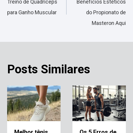
Treino de Quadríceps
Benefícios Estéticos
para Ganho Muscular
do Propionato de
Post
Masteron Aqui
Posts Similares
Melhor tênis
Os 5 Erros de