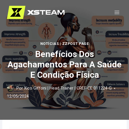
Pular
para
o
Conteúdo
NOTÍCIAS
|
ZZPOST PAGE
Benefícios Dos
Agachamentos Para A Saúde
E Condição Física
Por
Xico Giffoni | Head Trainer | CREF-CE 011224-G
12/05/2024