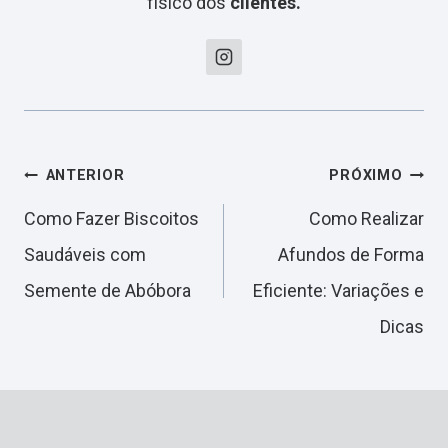
físico dos
clientes.
Navegação
ANTERIOR
PRÓXIMO
Como Fazer Biscoitos
Como Realizar
de
Saudáveis com
Afundos de Forma
Semente de Abóbora
Eficiente: Variações e
Post
Dicas