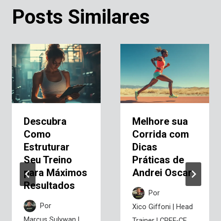
Posts Similares
Descubra
Melhore sua
Como
Corrida com
Estruturar
Dicas
Seu Treino
Práticas de
para Máximos
Andrei Oscar
Resultados
Por
Por
Xico Giffoni | Head
Marcus Sulywan |
Trainer | CREF-CE