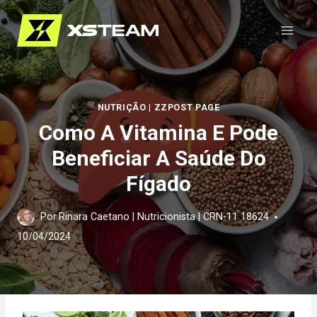
Pular
para
o
Conteúdo
NUTRIÇÃO
|
ZZPOST PAGE
Como A Vitamina E Pode
Beneficiar A Saúde Do
Fígado
Por
Rinara Caetano | Nutricionista | CRN-11 18624
10/04/2024