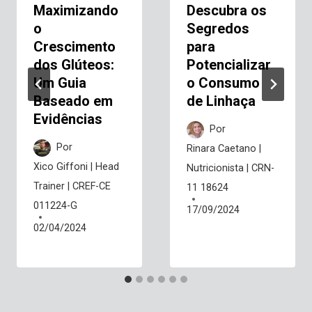
Maximizando
Descubra os
o
Segredos
Crescimento
para
dos Glúteos:
Potencializar
Um Guia
o Consumo
Baseado em
de Linhaça
Evidências
Por
Por
Rinara Caetano |
Xico Giffoni | Head
Nutricionista | CRN-
Trainer | CREF-CE
11 18624
011224-G
17/09/2024
02/04/2024