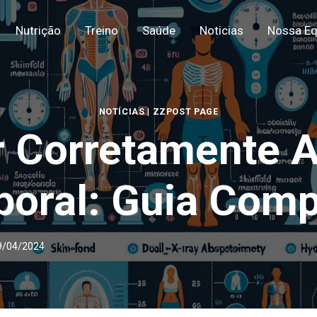
Nutrição
Treino
Saúde
Noticias
Nossa Eq
NOTÍCIAS
|
ZZPOST PAGE
r Corretamente 
poral: Guia Comp
9/04/2024