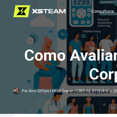
Pular
Consultoria
para
o
Conteúdo
Como Avalia
Cor
Por
Xico Giffoni | Head Trainer | CREF-CE 011224-G
2