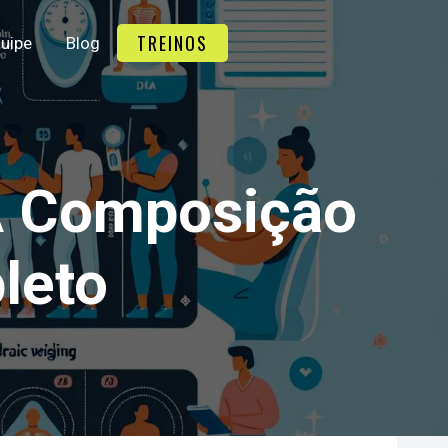
TREINOS
uipe
Blog
A Composição
leto