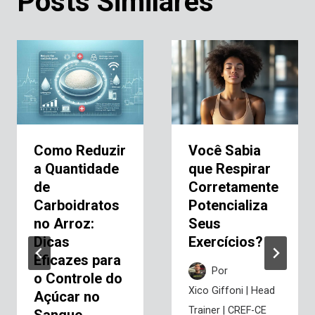
Posts Similares
Como Reduzir
Você Sabia
a Quantidade
que Respirar
de
Corretamente
Carboidratos
Potencializa
no Arroz:
Seus
Dicas
Exercícios?
Eficazes para
Por
o Controle do
Xico Giffoni | Head
Açúcar no
Trainer | CREF-CE