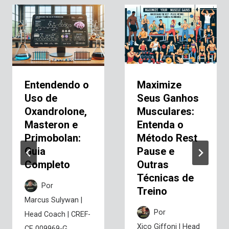
Entendendo o
Maximize
Uso de
Seus Ganhos
Oxandrolone,
Musculares:
Masteron e
Entenda o
Primobolan:
Método Rest
Guia
Pause e
Completo
Outras
Técnicas de
Por
Treino
Marcus Sulywan |
Por
Head Coach | CREF-
Xico Giffoni | Head
CE 009969-G