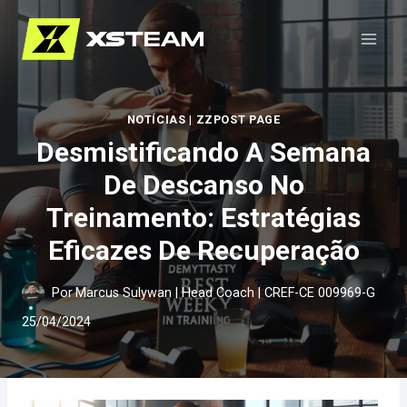
Pular
para
o
Conteúdo
NOTÍCIAS
|
ZZPOST PAGE
Desmistificando A Semana
De Descanso No
Treinamento: Estratégias
Eficazes De Recuperação
Por
Marcus Sulywan | Head Coach | CREF-CE 009969-G
25/04/2024