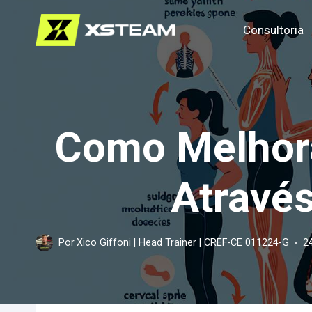
Pular
Consultoria
para
o
Conteúdo
Como Melhora
Através
Por
Xico Giffoni | Head Trainer | CREF-CE 011224-G
2