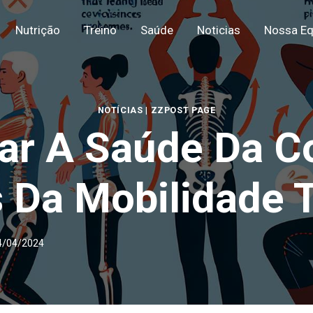
Nutrição
Treino
Saúde
Noticias
Nossa Eq
NOTÍCIAS
|
ZZPOST PAGE
r A Saúde Da Co
 Da Mobilidade 
4/04/2024