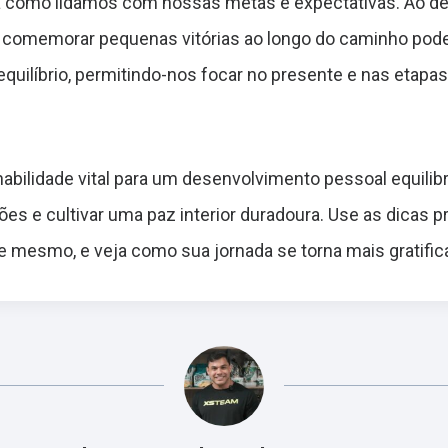
 a como lidamos com nossas metas e expectativas. Ao defi
se comemorar pequenas vitórias ao longo do caminho pode
uilíbrio, permitindo-nos focar no presente e nas etapa
habilidade vital para um desenvolvimento pessoal equil
s e cultivar uma paz interior duradoura. Use as dicas p
je mesmo, e veja como sua jornada se torna mais gratifi