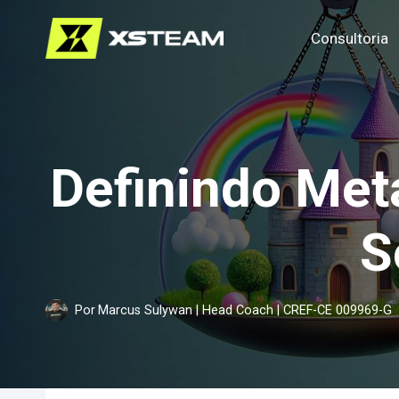
Pular
Consultoria
para
o
Conteúdo
Definindo Meta
S
Por
Marcus Sulywan | Head Coach | CREF-CE 009969-G