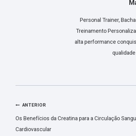
Ma
Personal Trainer, Bach
Treinamento Personaliza
alta performance conquist
qualidade
Navegação
ANTERIOR
Os Benefícios da Creatina para a Circulação Sang
de
Cardiovascular