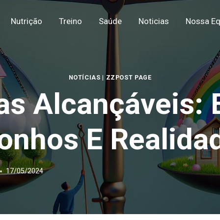
Nutrição
Treino
Saúde
Noticias
Nossa Eq
NOTÍCIAS
|
ZZPOST PAGE
s Alcançáveis: E
onhos E Realida
17/05/2024