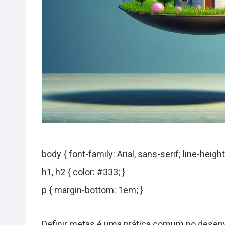
body { font-family: Arial, sans-serif; line-height:
h1, h2 { color: #333; }
p { margin-bottom: 1em; }
Definir metas é uma prática comum no desenvol