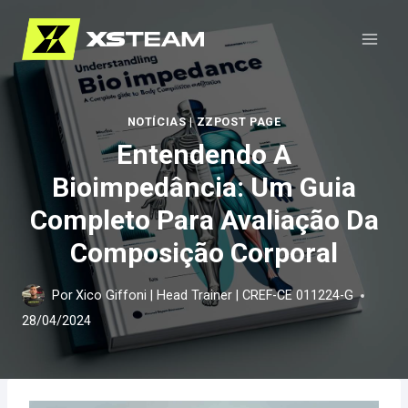
Pular
para
o
Conteúdo
NOTÍCIAS
|
ZZPOST PAGE
Entendendo A
Bioimpedância: Um Guia
Completo Para Avaliação Da
Composição Corporal
Por
Xico Giffoni | Head Trainer | CREF-CE 011224-G
28/04/2024