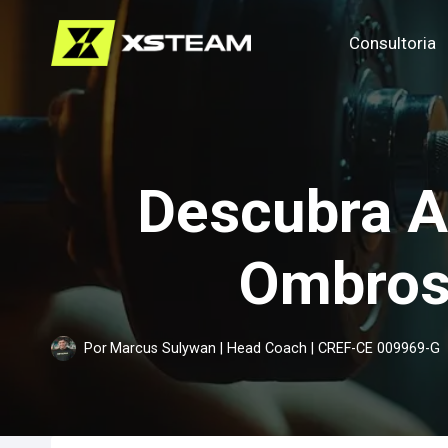
Pular
Consultoria
para
o
Conteúdo
Descubra A
Ombros 
Por
Marcus Sulywan | Head Coach | CREF-CE 009969-G