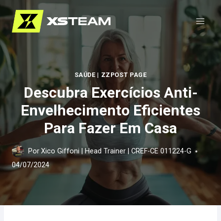
Pular
para
o
Conteúdo
SAÚDE
|
ZZPOST PAGE
Descubra Exercícios Anti-
Envelhecimento Eficientes
Para Fazer Em Casa
Por
Xico Giffoni | Head Trainer | CREF-CE 011224-G
04/07/2024