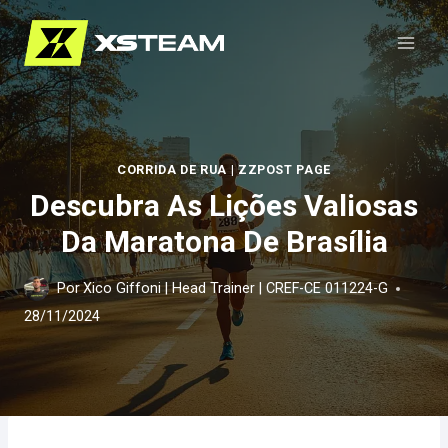
Pular
para
o
Conteúdo
CORRIDA DE RUA
|
ZZPOST PAGE
Descubra As Lições Valiosas
Da Maratona De Brasília
Por
Xico Giffoni | Head Trainer | CREF-CE 011224-G
28/11/2024