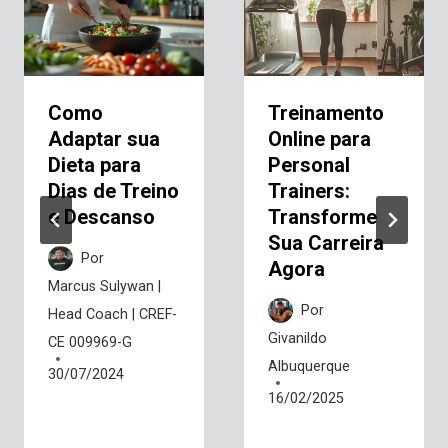
Como
Treinamento
Adaptar sua
Online para
Dieta para
Personal
Dias de Treino
Trainers:
e Descanso
Transforme
Sua Carreira
Por
Agora
Marcus Sulywan |
Por
Head Coach | CREF-
Givanildo
CE 009969-G
Albuquerque
30/07/2024
16/02/2025