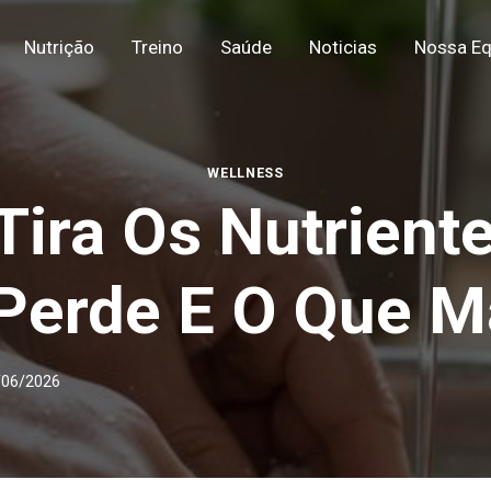
Nutrição
Treino
Saúde
Noticias
Nossa Eq
WELLNESS
Tira Os Nutrien
Perde E O Que M
/06/2026