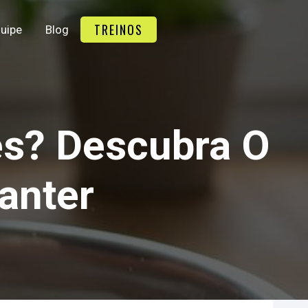
TREINOS
uipe
Blog
tes? Descubra O
anter