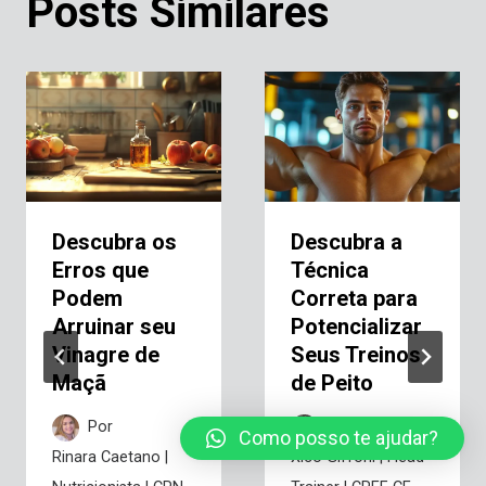
Posts Similares
Descubra os
Descubra a
Erros que
Técnica
Podem
Correta para
Arruinar seu
Potencializar
Vinagre de
Seus Treinos
Maçã
de Peito
Por
Por
Como posso te ajudar?
Rinara Caetano |
Xico Giffoni | Head