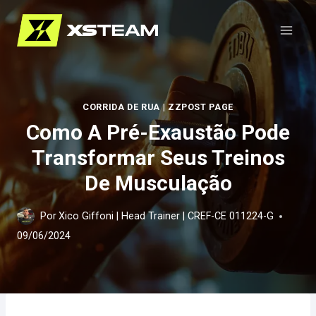
Pular
para
o
Conteúdo
CORRIDA DE RUA
|
ZZPOST PAGE
Como A Pré-Exaustão Pode
Transformar Seus Treinos
De Musculação
Por
Xico Giffoni | Head Trainer | CREF-CE 011224-G
09/06/2024