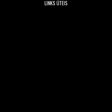
LINKS ÚTEIS
Home
Nossa Equipe
Blog