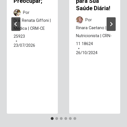
Preocupar;
para Sua
Saúde Diária!
Por
Por
Dra. Renata Giffoni |
Rinara Caetano |
Médica | CRM-CE
Nutricionista | CRN-
25923
11 18624
23/07/2026
26/10/2024