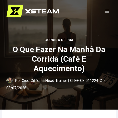
Pular
para
o
Conteúdo
CORRIDA DE RUA
O Que Fazer Na Manhã Da
Corrida (Café E
Aquecimento)
Por
Xico Giffoni | Head Trainer | CREF-CE 011224-G
08/07/2026