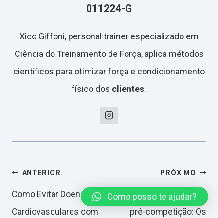
011224-G
Xico Giffoni, personal trainer especializado em
Ciência do Treinamento de Força, aplica métodos
científicos para otimizar força e condicionamento
físico dos
clientes.
Navegação
ANTERIOR
PRÓXIMO
Como Evitar Doenças
Avaliação nutricional
Como posso te ajudar?
de
Cardiovasculares com
pré-competição: Os