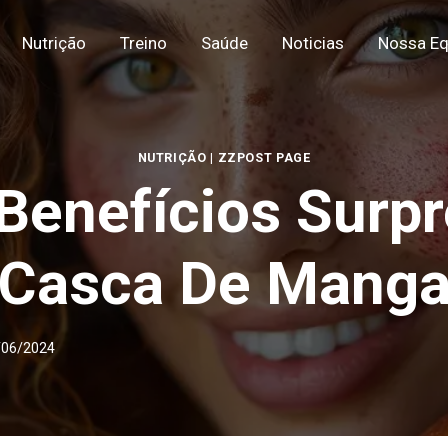
Nutrição
Treino
Saúde
Noticias
Nossa Eq
NUTRIÇÃO
|
ZZPOST PAGE
Benefícios Surp
Casca De Mang
/06/2024