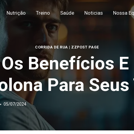
Nutrição
Treino
Saúde
Noticias
Nossa Eq
CORRIDA DE RUA
|
ZZPOST PAGE
Os Benefícios E
olona Para Seus 
05/07/2024