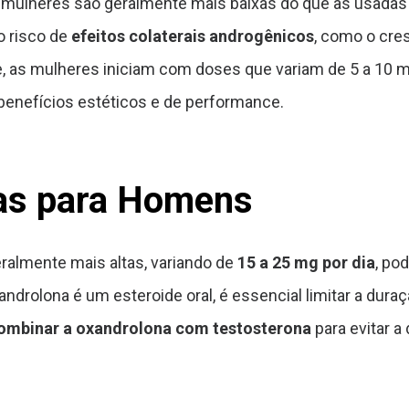
mulheres são geralmente mais baixas do que as usadas
o risco de
efeitos colaterais androgênicos
, como o cre
e, as mulheres iniciam com doses que variam de 5 a 10 mg
enefícios estéticos e de performance.
s para Homens
ralmente mais altas, variando de
15 a 25 mg por dia
, po
ndrolona é um esteroide oral, é essencial limitar a dura
ombinar a oxandrolona com testosterona
para evitar a