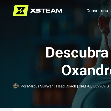
Pular
Consultoria
para
o
Conteúdo
Descubra 
Oxandr
Por
Marcus Sulywan | Head Coach | CREF-CE 009969-G