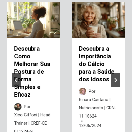
Descubra
Descubra a
Como
Importância
Melhorar Sua
do Cálcio
Postura de
para a Saúde
Forma
dos Idosos
Simples e
Por
Eficaz
Rinara Caetano |
Por
Nutricionista | CRN-
Xico Giffoni | Head
11 18624
Trainer | CREF-CE
13/06/2024
011224-G