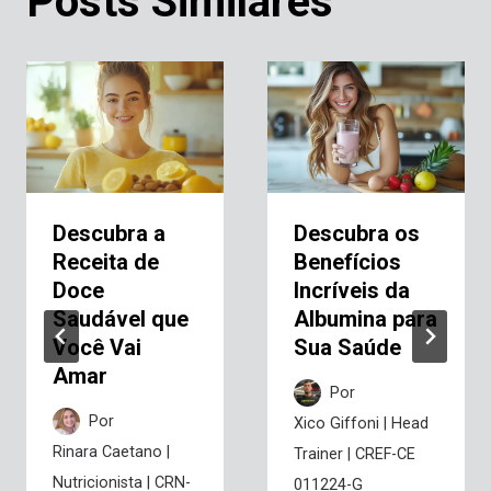
Posts Similares
Descubra a
Descubra os
Receita de
Benefícios
Doce
Incríveis da
Saudável que
Albumina para
Você Vai
Sua Saúde
Amar
Por
Por
Xico Giffoni | Head
Rinara Caetano |
Trainer | CREF-CE
Nutricionista | CRN-
011224-G