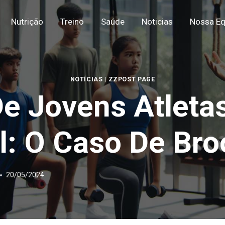
Nutrição
Treino
Saúde
Noticias
Nossa Eq
NOTÍCIAS
|
ZZPOST PAGE
e Jovens Atleta
el: O Caso De Bro
20/05/2024