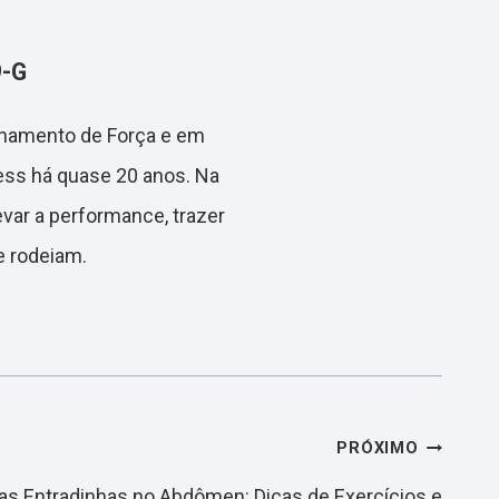
9-G
einamento de Força e em
ess há quase 20 anos. Na
evar a performance, trazer
e rodeiam.
PRÓXIMO
as Entradinhas no Abdômen: Dicas de Exercícios e