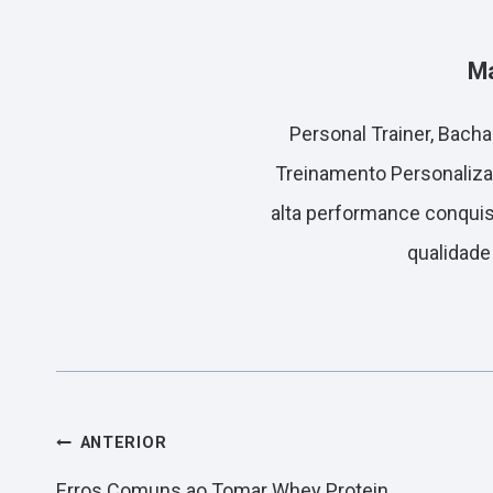
Ma
Personal Trainer, Bach
Treinamento Personaliza
alta performance conquist
qualidade
Navegação
ANTERIOR
Erros Comuns ao Tomar Whey Protein