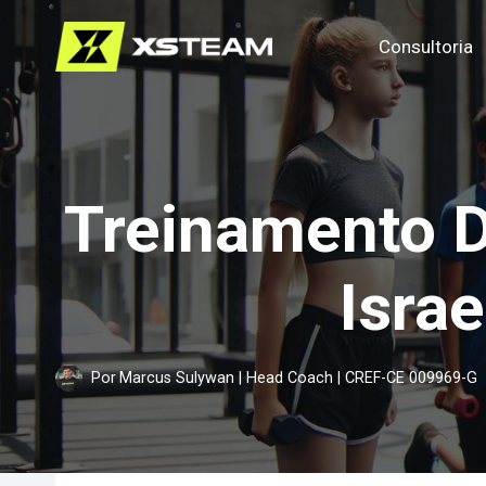
Pular
Consultoria
para
o
Conteúdo
Treinamento D
Isra
Por
Marcus Sulywan | Head Coach | CREF-CE 009969-G