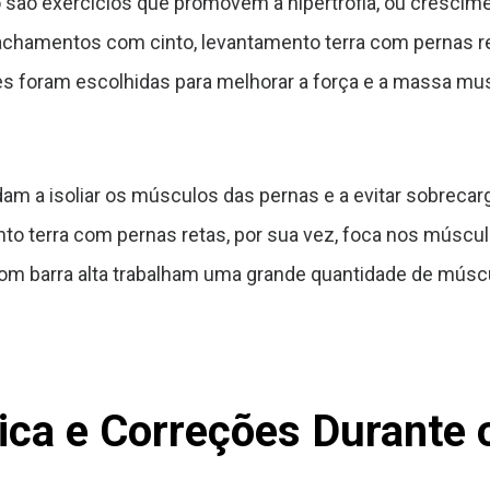
no são exercícios que promovem a hipertrofia, ou cresci
chamentos com cinto, levantamento terra com pernas re
es foram escolhidas para melhorar a força e a massa mus
m a isoliar os músculos das pernas e a evitar sobrecarg
to terra com pernas retas, por sua vez, foca nos múscul
com barra alta trabalham uma grande quantidade de m
ica e Correções Durante 