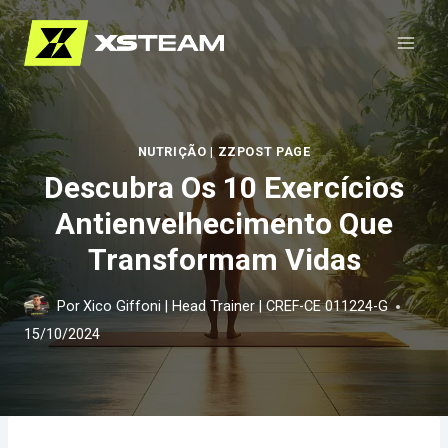
Pular
para
o
Conteúdo
NUTRIÇÃO
|
ZZPOST PAGE
Descubra Os 10 Exercícios
Antienvelhecimento Que
Transformam Vidas
Por
Xico Giffoni | Head Trainer | CREF-CE 011224-G
15/10/2024