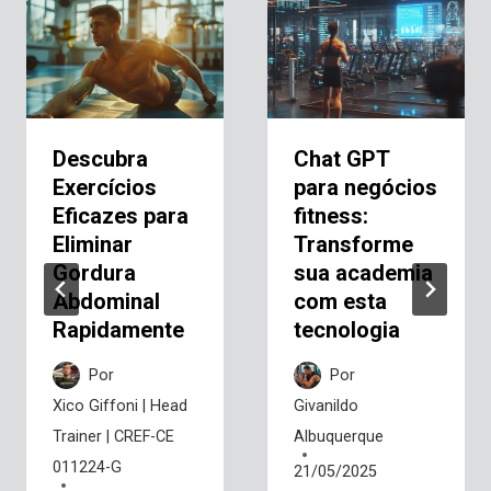
Descubra
Chat GPT
Exercícios
para negócios
Eficazes para
fitness:
Eliminar
Transforme
Gordura
sua academia
Abdominal
com esta
Rapidamente
tecnologia
Por
Por
Xico Giffoni | Head
Givanildo
Trainer | CREF-CE
Albuquerque
011224-G
21/05/2025