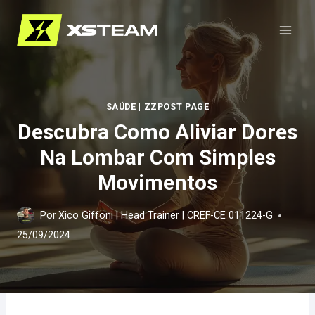
Pular
para
o
Conteúdo
SAÚDE
|
ZZPOST PAGE
Descubra Como Aliviar Dores
Na Lombar Com Simples
Movimentos
Por
Xico Giffoni | Head Trainer | CREF-CE 011224-G
25/09/2024