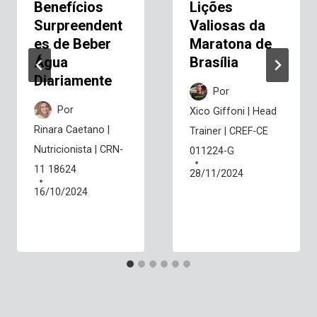
Benefícios
Lições
Surpreendent
Valiosas da
es de Beber
Maratona de
Água
Brasília
Diariamente
Por
Por
Xico Giffoni | Head
Rinara Caetano |
Trainer | CREF-CE
Nutricionista | CRN-
011224-G
11 18624
28/11/2024
16/10/2024