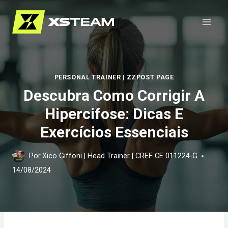
Pular
para
o
Conteúdo
PERSONAL TRAINER
|
ZZPOST PAGE
Descubra Como Corrigir A
Hipercifose: Dicas E
Exercícios Essenciais
Por
Xico Giffoni | Head Trainer | CREF-CE 011224-G
14/08/2024