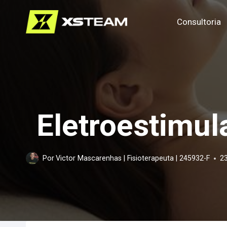
Pular
Consultoria
para
o
Conteúdo
Eletroestimul
Por
Victor Mascarenhas | Fisioterapeuta | 245932-F
2