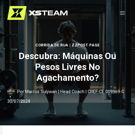
Pular
para
o
Conteúdo
CORRIDA DE RUA
|
ZZPOST PAGE
Descubra: Máquinas Ou
Pesos Livres No
Agachamento?
Por
Marcus Sulywan | Head Coach | CREF-CE 009969-G
30/07/2024