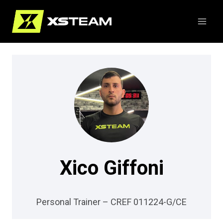
Pular
para
o
Conteúdo
Xico Giffoni
Personal Trainer – CREF 011224-G/CE​