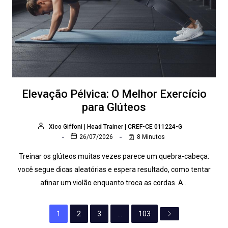
Elevação Pélvica: O Melhor Exercício
para Glúteos
Xico Giffoni | Head Trainer | CREF-CE 011224-G
26/07/2026
8 Minutos
Treinar os glúteos muitas vezes parece um quebra-cabeça:
você segue dicas aleatórias e espera resultado, como tentar
afinar um violão enquanto troca as cordas. A…
1
2
3
…
103