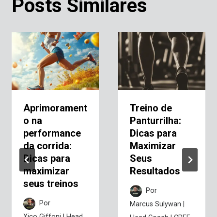
Posts Similares
Aprimorament
Treino de
o na
Panturrilha:
performance
Dicas para
da corrida:
Maximizar
Dicas para
Seus
maximizar
Resultados
seus treinos
Por
Por
Marcus Sulywan |
Xico Giffoni | Head