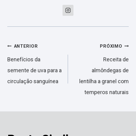
Navegação
ANTERIOR
PRÓXIMO
Benefícios da
Receita de
de
semente de uva para a
almôndegas de
circulação sanguínea
lentilha a granel com
Post
temperos naturais